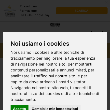
x
Possidonea
Formazione
SCARICA
FREE - In Google Play
Noi usiamo i cookies
Noi usiamo i cookies e altre tecniche di
tracciamento per migliorare la tua esperienza
di navigazione nel nostro sito, per mostrarti
contenuti personalizzati e annunci mirati, per
Scienze Politiche e Sociali – L36 (3
analizzare il traffico sul nostro sito, e per
anni)
capire da dove arrivano i nostri visitatori.
Navigando nel nostro sito web, tu accetti il
Il Corso
nostro utilizzo dei cookies e di altre tecniche di
tracciamento.
Il laureato in Scienze politiche e sociali:
Accetto
Cambia le mie impostazioni