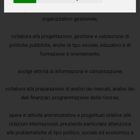
svolge in autonomia attività di tipo amministrativo e
organizzativo-gestionale;
collabora alla progettazione, gestione e valutazione di
politiche pubbliche, anche di tipo sociale, educativo e di
formazione e orientamento;
svolge attività di informazione e comunicazione;
collabora alla preparazione di analisi dei mercati, analisi dei
dati finanziari, programmazione delle risorse;
opera in attività amministrative e progettuali relative alle
relazioni internazionali, prestando particolare attenzione
alle problematiche di tipo politico, sociale ed economico e